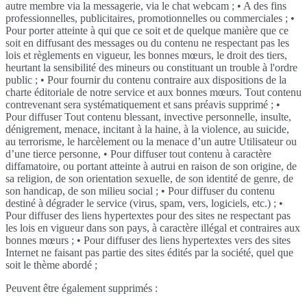
autre membre via la messagerie, via le chat webcam ; • A des fins
professionnelles, publicitaires, promotionnelles ou commerciales ; •
Pour porter atteinte à qui que ce soit et de quelque manière que ce
soit en diffusant des messages ou du contenu ne respectant pas les
lois et règlements en vigueur, les bonnes mœurs, le droit des tiers,
heurtant la sensibilité des mineurs ou constituant un trouble à l'ordre
public ; • Pour fournir du contenu contraire aux dispositions de la
charte éditoriale de notre service et aux bonnes mœurs. Tout contenu
contrevenant sera systématiquement et sans préavis supprimé ; •
Pour diffuser Tout contenu blessant, invective personnelle, insulte,
dénigrement, menace, incitant à la haine, à la violence, au suicide,
au terrorisme, le harcèlement ou la menace d’un autre Utilisateur ou
d’une tierce personne, • Pour diffuser tout contenu à caractère
diffamatoire, ou portant atteinte à autrui en raison de son origine, de
sa religion, de son orientation sexuelle, de son identité de genre, de
son handicap, de son milieu social ; • Pour diffuser du contenu
destiné à dégrader le service (virus, spam, vers, logiciels, etc.) ; •
Pour diffuser des liens hypertextes pour des sites ne respectant pas
les lois en vigueur dans son pays, à caractère illégal et contraires aux
bonnes mœurs ; • Pour diffuser des liens hypertextes vers des sites
Internet ne faisant pas partie des sites édités par la société, quel que
soit le thème abordé ;
Peuvent être également supprimés :