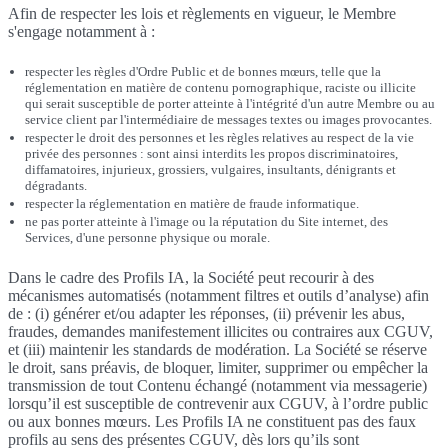
Afin de respecter les lois et règlements en vigueur, le Membre
s'engage notamment à :
respecter les règles d'Ordre Public et de bonnes mœurs, telle que la
réglementation en matière de contenu pornographique, raciste ou illicite
qui serait susceptible de porter atteinte à l'intégrité d'un autre Membre ou au
service client par l'intermédiaire de messages textes ou images provocantes.
respecter le droit des personnes et les règles relatives au respect de la vie
privée des personnes : sont ainsi interdits les propos discriminatoires,
diffamatoires, injurieux, grossiers, vulgaires, insultants, dénigrants et
dégradants.
respecter la réglementation en matière de fraude informatique.
ne pas porter atteinte à l'image ou la réputation du Site internet, des
Services, d'une personne physique ou morale.
Dans le cadre des Profils IA, la Société peut recourir à des
mécanismes automatisés (notamment filtres et outils d’analyse) afin
de : (i) générer et/ou adapter les réponses, (ii) prévenir les abus,
fraudes, demandes manifestement illicites ou contraires aux CGUV,
et (iii) maintenir les standards de modération. La Société se réserve
le droit, sans préavis, de bloquer, limiter, supprimer ou empêcher la
transmission de tout Contenu échangé (notamment via messagerie)
lorsqu’il est susceptible de contrevenir aux CGUV, à l’ordre public
ou aux bonnes mœurs. Les Profils IA ne constituent pas des faux
profils au sens des présentes CGUV, dès lors qu’ils sont