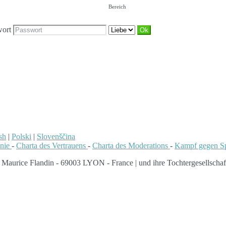
Bereich
wort
sh
|
Polski
|
Slovenščina
inie
-
Charta des Vertrauens
-
Charta des Moderations
-
Kampf gegen 
 Maurice Flandin - 69003 LYON - France | und ihre Tochtergesellschaf