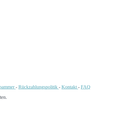
Spammer
-
Rückzahlungspolitik
-
Kontakt
-
FAQ
ten.