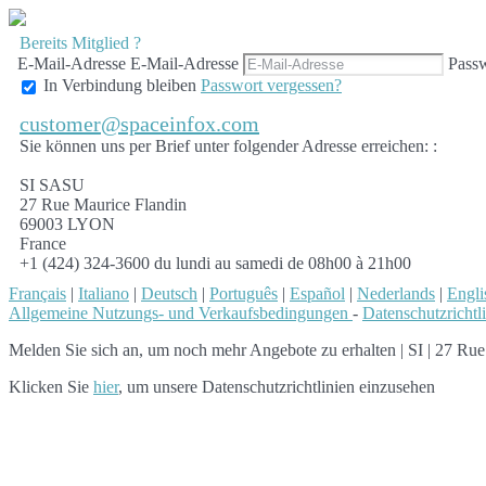
Bereits Mitglied ?
E-Mail-Adresse
E-Mail-Adresse
Pass
In Verbindung bleiben
Passwort vergessen?
customer@spaceinfox.com
Sie können uns per Brief unter folgender Adresse erreichen: :
SI SASU
27 Rue Maurice Flandin
69003 LYON
France
+1 (424) 324-3600 du lundi au samedi de 08h00 à 21h00
Français
|
Italiano
|
Deutsch
|
Português
|
Español
|
Nederlands
|
Engli
Allgemeine Nutzungs- und Verkaufsbedingungen
-
Datenschutzrichtl
Melden Sie sich an, um noch mehr Angebote zu erhalten
|
SI | 27 Rue
Klicken Sie
hier
, um unsere Datenschutzrichtlinien einzusehen